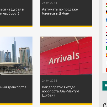
26-04-2024
ься из Дубая в
Автоматы по продаже
(и наоборот)
билетов в Дубае
24-04-2024
ный транспорт в
Как добраться от/до
аэропорта Аль-Мактум
(Дубай)
С