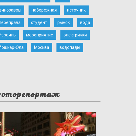
динозавры
набережная
источник
переправа
студент
рынок
вода
Израиль
мероприятие
электрички
Йошкар-Ола
Москва
водопады
оторепортаж