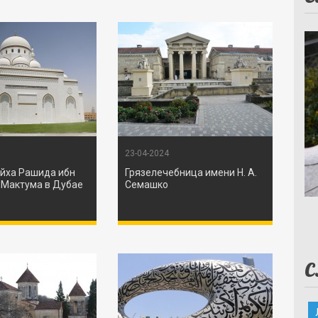
23-04-2024
йха Рашида ибн
Грязелечебница имени Н. А.
 Мактума в Дубае
Семашко
С