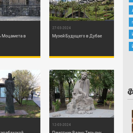
27-03-2024
 Моцамета в
Музей Будущего в Дубае
Ф
12-03-2024
карабахской
Памятник Ваану Терьяну,