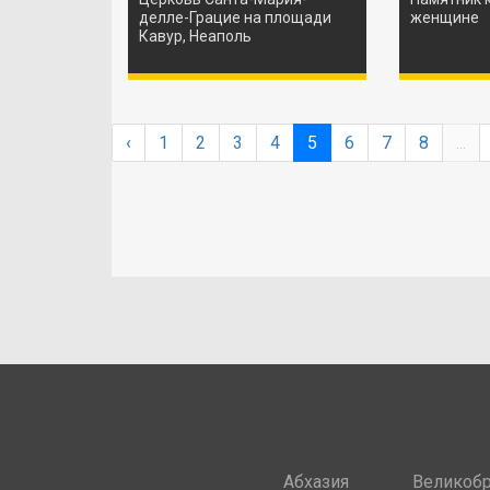
делле-Грацие на площади
женщине
Кавур, Неаполь
‹
1
2
3
4
5
6
7
8
...
Абхазия
Великобр