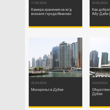
17-05-2024
05-05-2024
Камера хранения на ж/д
Как добрат
вокзале города Иваново
Абу-Даби 
25-04-2024
24-04-2024
Монорельс в Дубае
Обществен
Дубае