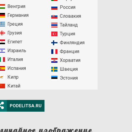
Венгрия
Россия
Германия
Словакия
Греция
Тайланд
Грузия
Турция
Египет
Финляндия
Израиль
Франция
Италия
Хорватия
Испания
Швеция
Кипр
Эстония
Китай
PODELITSA.RU
лучайное изображение