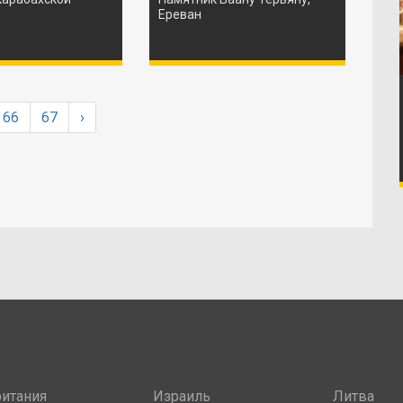
Ереван
66
67
›
итания
Израиль
Литва