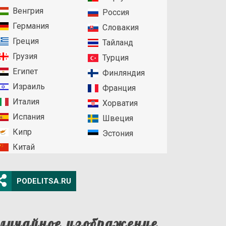
Венгрия
Россия
Германия
Словакия
Греция
Тайланд
Грузия
Турция
Египет
Финляндия
Израиль
Франция
Италия
Хорватия
Испания
Швеция
Кипр
Эстония
Китай
PODELITSA.RU
лучайное изображение