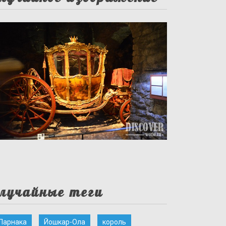
лучайные теги
Ларнака
Йошкар-Ола
король