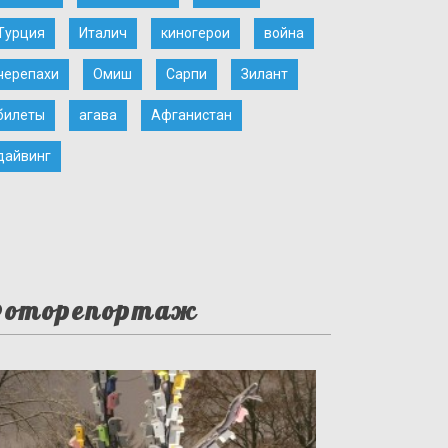
Турция
Италич
киногерои
война
черепахи
Омиш
Сарпи
Зилант
билеты
агава
Афганистан
дайвинг
оторепортаж