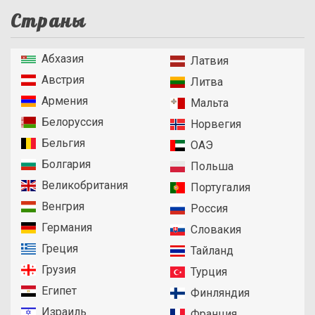
Страны
Абхазия
Латвия
Австрия
Литва
Армения
Мальта
Белоруссия
Норвегия
Бельгия
ОАЭ
Болгария
Польша
Великобритания
Португалия
Венгрия
Россия
Германия
Словакия
Греция
Тайланд
Грузия
Турция
Египет
Финляндия
Израиль
Франция