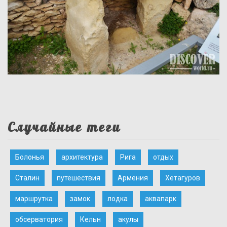
Случайные теги
Болонья
архитектура
Рига
отдых
Сталин
путешествия
Армения
Хетагуров
маршрутка
замок
лодка
аквапарк
обсерватория
Кельн
акулы