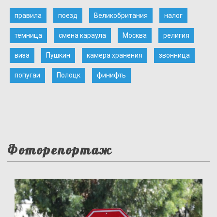
правила
поезд
Великобритания
налог
темница
смена караула
Москва
религия
виза
Пушкин
камера хранения
звонница
попугаи
Полоцк
финифть
Фоторепортаж