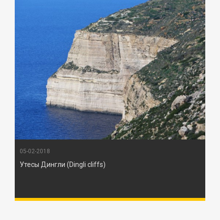
05-02-2018
Утесы Дингли (Dingli cliffs)