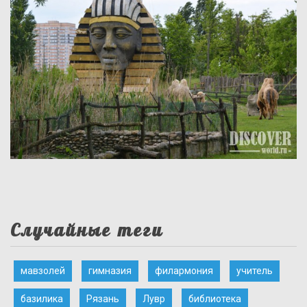
Случайные теги
мавзолей
гимназия
филармония
учитель
базилика
Рязань
Лувр
библиотека