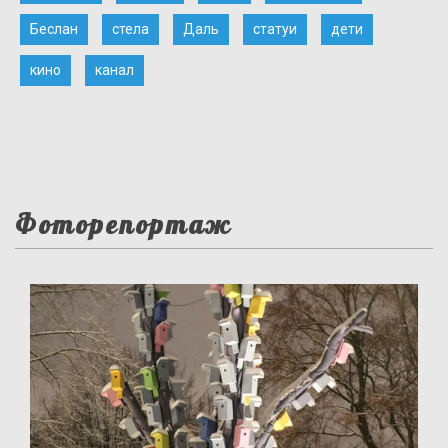
Беслан
стела
Даль
статуи
дети
кино
канал
Фоторепортаж