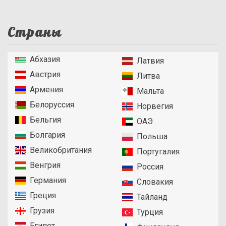
Страны
Абхазия
Латвия
Австрия
Литва
Армения
Мальта
Белоруссия
Норвегия
Бельгия
ОАЭ
Болгария
Польша
Великобритания
Португалия
Венгрия
Россия
Германия
Словакия
Греция
Тайланд
Грузия
Турция
Египет