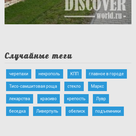
Случайные теги
черепахи
некрополь
КПП
главное в городе
Тисо-самшитовая роща
стекло
Маркс
лекарства
красиво
крепость
Лувр
беседка
Ливерпуль
обелиск
подъемники