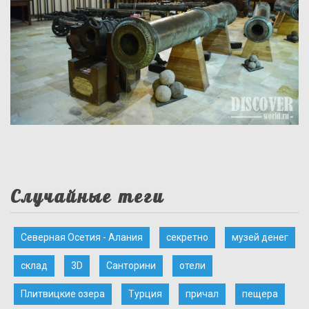
Случайные теги
Северная Осетия - Алания
секретно
музей денег
склад
3D
Санторини
отели
Плитвицкие озера
Турция
причал
пещера