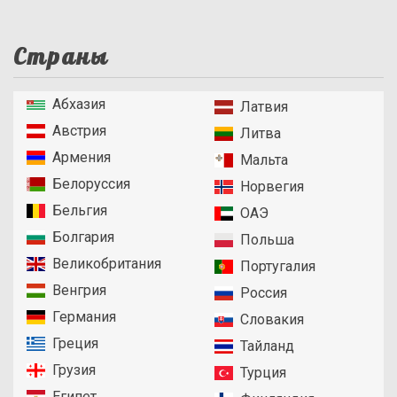
Страны
Абхазия
Латвия
Австрия
Литва
Армения
Мальта
Белоруссия
Норвегия
Бельгия
ОАЭ
Болгария
Польша
Великобритания
Португалия
Венгрия
Россия
Германия
Словакия
Греция
Тайланд
Грузия
Турция
Египет