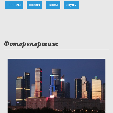
пальмы
школа
такси
акулы
Фоторепортаж