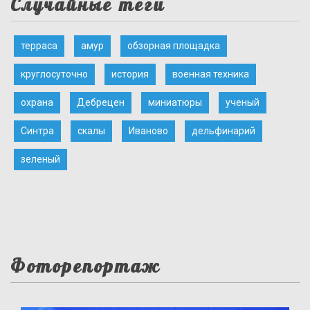
Случайные теги
терраса
амур
обзорная площадка
круглосуточно
история
военная техника
охрана
Дебрецен
миниатюры
ученый
Синтра
скалы
Иваново
дельфинарий
зеленый
Фоторепортаж