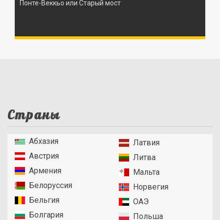
Понте-Веккьо или Старый мост
Страны
Абхазия
Латвия
Австрия
Литва
Армения
Мальта
Белоруссия
Норвегия
Бельгия
ОАЭ
Болгария
Польша