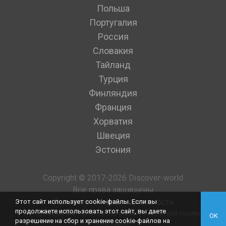
Польша
Португалия
Россия
Словакия
Тайланд
Турция
Финляндия
Франция
Хорватия
Швеция
Эстония
Copyright © 2017-2026 Discover-world
Все права защищены
Политика конфиденциальности
Этот сайт использует cookie-файлы. Если вы
продолжаете использовать этот сайт, вы даете
Копирование материалов без указания обратной ссылки
OK
разрешение на сбор и хранение cookie-файлов на
запрещено