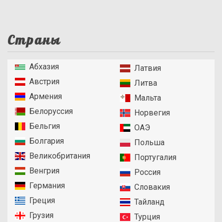
Страны
Абхазия
Латвия
Австрия
Литва
Армения
Мальта
Белоруссия
Норвегия
Бельгия
ОАЭ
Болгария
Польша
Великобритания
Португалия
Венгрия
Россия
Германия
Словакия
Греция
Тайланд
Грузия
Турция