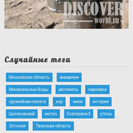
Случайные теги
Московская область
аквариум
Минеральные Воды
автоматы
парковка
оружейная палата
хор
змеи
история
Циолковский
метро
Екатерина II
утесы
Эстония
Тверская область