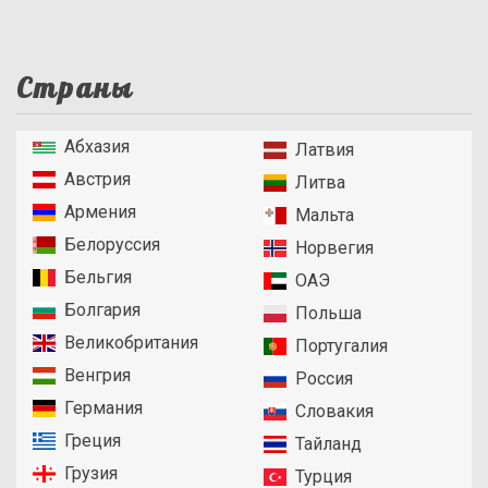
Страны
Абхазия
Латвия
Австрия
Литва
Армения
Мальта
Белоруссия
Норвегия
Бельгия
ОАЭ
Болгария
Польша
Великобритания
Португалия
Венгрия
Россия
Германия
Словакия
Греция
Тайланд
Грузия
Турция