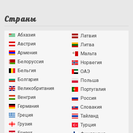
Страны
Абхазия
Латвия
Австрия
Литва
Армения
Мальта
Белоруссия
Норвегия
Бельгия
ОАЭ
Болгария
Польша
Великобритания
Португалия
Венгрия
Россия
Германия
Словакия
Греция
Тайланд
Грузия
Турция
Египет