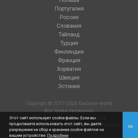
Португалия
Россия
Словакия
Тайланд
Турция
Финляндия
Франция
Хорватия
Швеция
Эстония
Copyright © 2017-2026 Discover-world
Все права защищены
Политика конфиденциальности
Этот сайт использует cookie-файлы. Если вы
продолжаете использовать этот сайт, вы даете
Копирование материалов без указания обратной ссылки
OK
разрешение на сбор и хранение cookie-файлов на
запрещено
вашем устройстве.
Подробнее