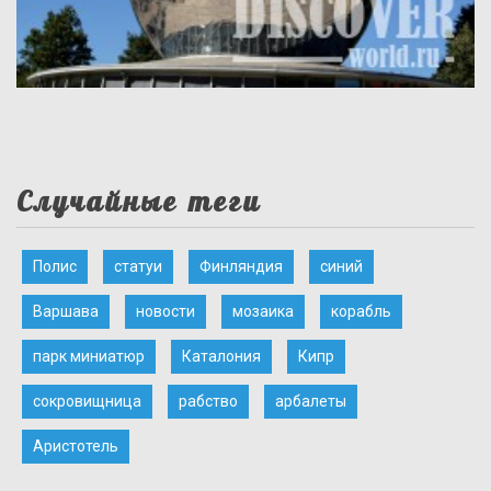
Случайные теги
Полис
статуи
Финляндия
синий
Варшава
новости
мозаика
корабль
парк миниатюр
Каталония
Кипр
сокровищница
рабство
арбалеты
Аристотель