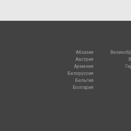
Абхазия
Великобр
Австрия
Армения
Ге
Белоруссия
Бельгия
Болгария