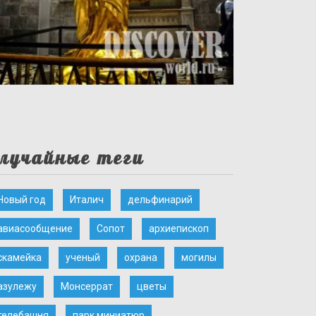
лучайные теги
Новый год
Италич
дельфинарий
авиасообщение
Сопот
архиепископ
скамейка
ученый
охрана
могилы
азулежу
Монсеррат
цветы
телебашня
парк миниатюр