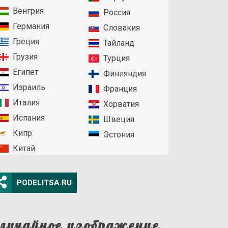
Венгрия
Россия
Германия
Словакия
Греция
Тайланд
Грузия
Турция
Египет
Финляндия
Израиль
Франция
Италия
Хорватия
Испания
Швеция
Кипр
Эстония
Китай
PODELITSA.RU
лучайное изображение