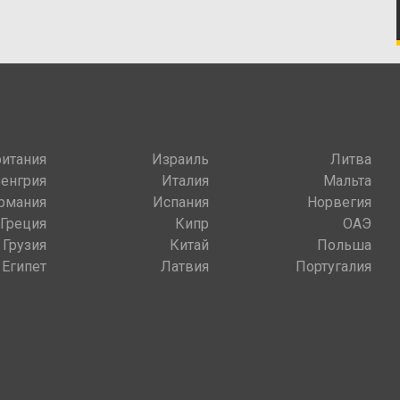
итания
Израиль
Литва
Венгрия
Италия
Мальта
рмания
Испания
Норвегия
Греция
Кипр
ОАЭ
Грузия
Китай
Польша
Египет
Латвия
Португалия