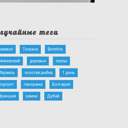
лучайные теги
символ
Тоскана
Витебск
Чижевский
деревья
скалы
Израиль
золотая рыбка
1 день
портрет
панорама
Болгария
Франция
камни
Дубай