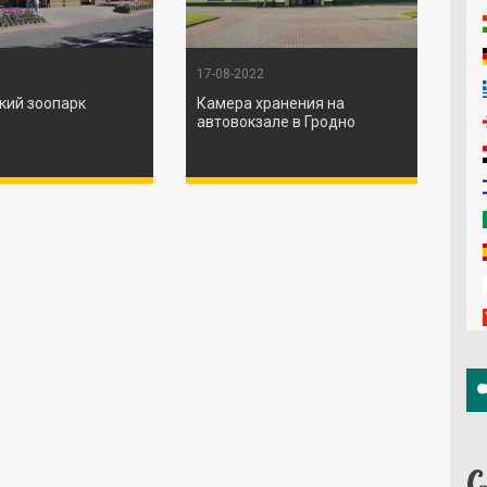
17-08-2022
кий зоопарк
Камера хранения на
автовокзале в Гродно
С