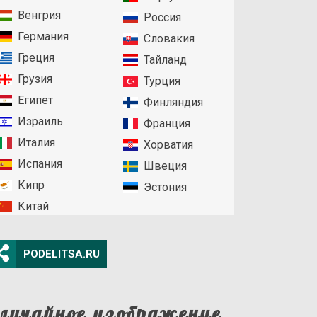
Венгрия
Россия
Германия
Словакия
Греция
Тайланд
Грузия
Турция
Египет
Финляндия
Израиль
Франция
Италия
Хорватия
Испания
Швеция
Кипр
Эстония
Китай
PODELITSA.RU
лучайное изображение