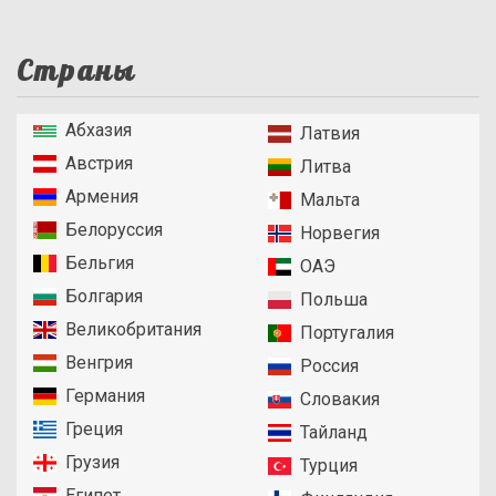
Страны
Абхазия
Латвия
Австрия
Литва
Армения
Мальта
Белоруссия
Норвегия
Бельгия
ОАЭ
Болгария
Польша
Великобритания
Португалия
Венгрия
Россия
Германия
Словакия
Греция
Тайланд
Грузия
Турция
Египет