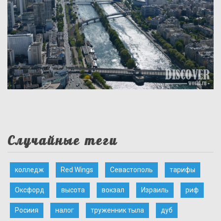
Случайные теги
колледж
Red Wings
Севастополь
тарифы
Оксфорд
высота
вокзал
Израиль
риф
Росиия
налог
труженник тыла
дуб