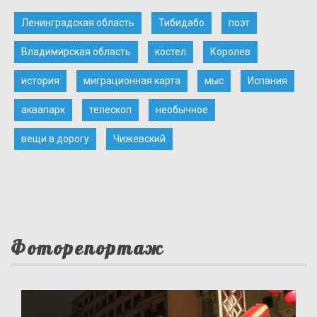
Ленинградская область
Тибидабо
поэт
Владимирская область
костел
Королев
история
миграционная карта
мыс
Испания
аквапарк
телескоп
необычное
вещи в дорогу
Чижевский
Фоторепортаж