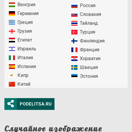
Венгрия
Россия
Германия
Словакия
Греция
Тайланд
Грузия
Турция
Египет
Финляндия
Израиль
Франция
Италия
Хорватия
Испания
Швеция
Кипр
Эстония
Китай
PODELITSA.RU
Случайное изображение