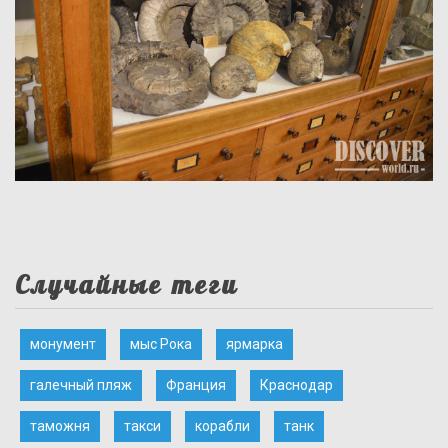
Случайные теги
монумент
мыс Рока
ярмарка
галечный пляж
Франция
Краснодар
таможня
такси
корабли
танк