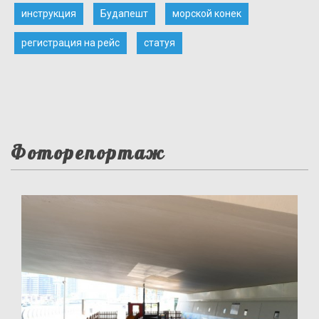
инструкция
Будапешт
морской конек
регистрация на рейс
статуя
Фоторепортаж