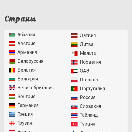
Страны
Абхазия
Латвия
Австрия
Литва
Армения
Мальта
Белоруссия
Норвегия
Бельгия
ОАЭ
Болгария
Польша
Великобритания
Португалия
Венгрия
Россия
Германия
Словакия
Греция
Тайланд
Грузия
Турция
Египет