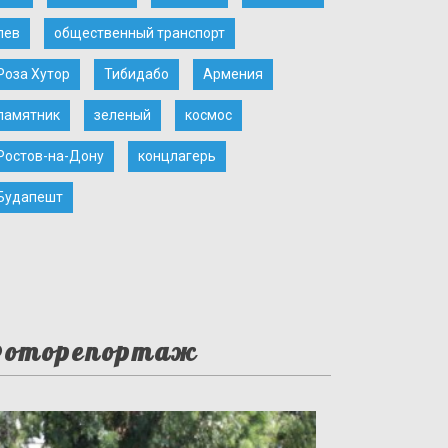
лев
общественный транспорт
Роза Хутор
Тибидабо
Армения
памятник
зеленый
космос
Ростов-на-Дону
концлагерь
Будапешт
оторепортаж