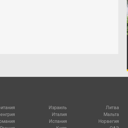
итания
Израиль
Литва
Венгрия
Италия
Мальта
рмания
Испания
Норвегия