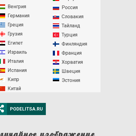
Венгрия
Россия
Германия
Словакия
Греция
Тайланд
Грузия
Турция
Египет
Финляндия
Израиль
Франция
Италия
Хорватия
Испания
Швеция
Кипр
Эстония
Китай
PODELITSA.RU
лучайное изображение