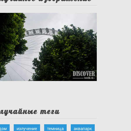
лучайные теги
дом
излучение
темница
аквапарк