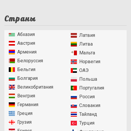
Страны
Абхазия
Латвия
Австрия
Литва
Армения
Мальта
Белоруссия
Норвегия
Бельгия
ОАЭ
Болгария
Польша
Великобритания
Португалия
Венгрия
Россия
Германия
Словакия
Греция
Тайланд
Грузия
Турция
Египет