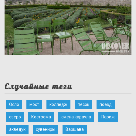
Случайные теги
Осло
мост
колледж
песок
поезд
озеро
Кострома
смена караула
Париж
акведук
сувениры
Варшава