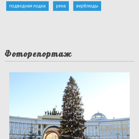
подводная лодка
река
верблюды
Фоторепортаж