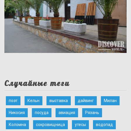
Случайные теги
поэт
Кельн
выставка
дайвинг
Милан
Никосия
посуда
авиация
Рязань
Коломна
сокровищница
утесы
водопад