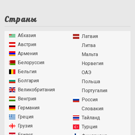
Страны
Абхазия
Латвия
Австрия
Литва
Армения
Мальта
Белоруссия
Норвегия
Бельгия
ОАЭ
Болгария
Польша
Великобритания
Португалия
Венгрия
Россия
Германия
Словакия
Греция
Тайланд
Грузия
Турция
Египет