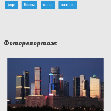
форт
Белем
сквер
пантеон
Фоторепортаж