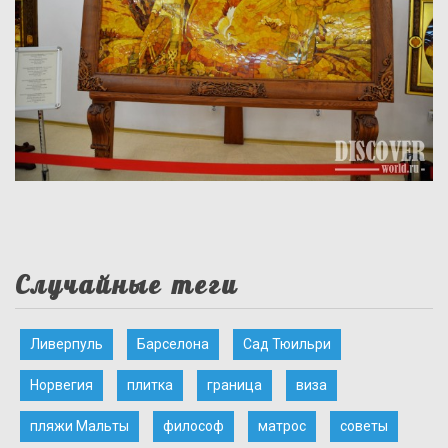
Случайные теги
Ливерпуль
Барселона
Сад Тюильри
Норвегия
плитка
граница
виза
пляжи Мальты
философ
матрос
советы