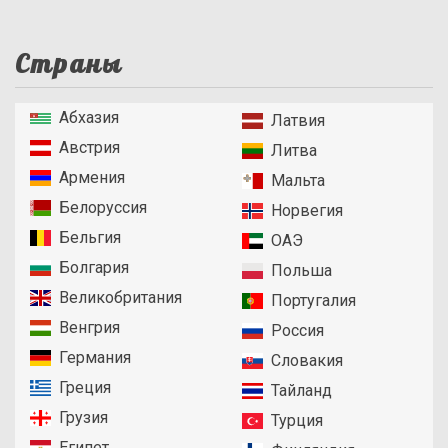
Страны
Абхазия
Латвия
Австрия
Литва
Армения
Мальта
Белоруссия
Норвегия
Бельгия
ОАЭ
Болгария
Польша
Великобритания
Португалия
Венгрия
Россия
Германия
Словакия
Греция
Тайланд
Грузия
Турция
Египет