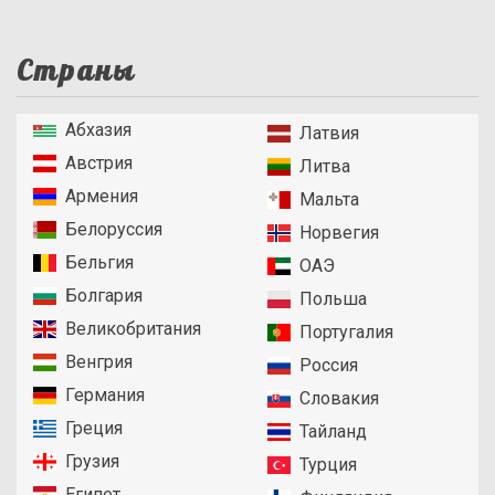
Страны
Абхазия
Латвия
Австрия
Литва
Армения
Мальта
Белоруссия
Норвегия
Бельгия
ОАЭ
Болгария
Польша
Великобритания
Португалия
Венгрия
Россия
Германия
Словакия
Греция
Тайланд
Грузия
Турция
Египет