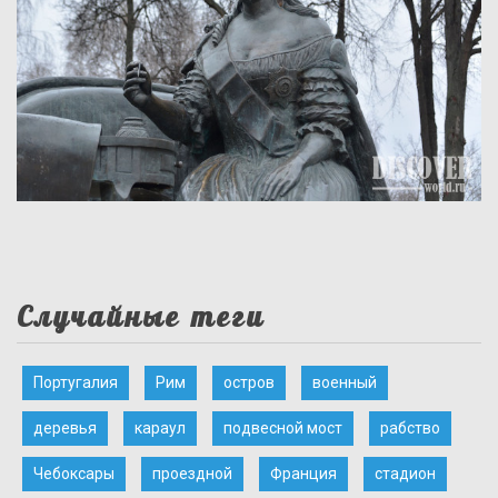
Случайные теги
Португалия
Рим
остров
военный
деревья
караул
подвесной мост
рабство
Чебоксары
проездной
Франция
стадион