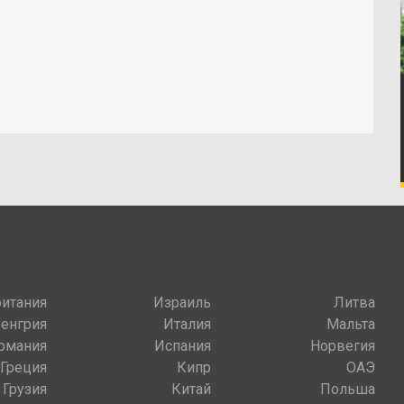
итания
Израиль
Литва
Венгрия
Италия
Мальта
рмания
Испания
Норвегия
Греция
Кипр
ОАЭ
Грузия
Китай
Польша