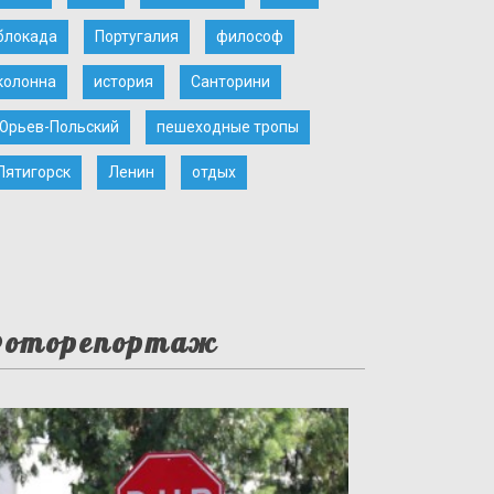
блокада
Португалия
философ
колонна
история
Санторини
Юрьев-Польский
пешеходные тропы
Пятигорск
Ленин
отдых
оторепортаж