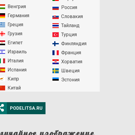
Венгрия
Россия
Германия
Словакия
Греция
Тайланд
Грузия
Турция
Египет
Финляндия
Израиль
Франция
Италия
Хорватия
Испания
Швеция
Кипр
Эстония
Китай
PODELITSA.RU
лучайное изображение