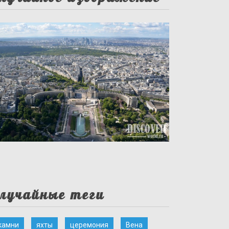
лучайные теги
камни
яхты
церемония
Вена