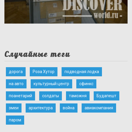
Случайные теги
дорога
Роза Хутор
подводная лодка
на авто
культурный центр
сфинкс
поанетарий
солдаты
таможня
Будапешт
змеи
архитектура
война
авиакомпания
паром