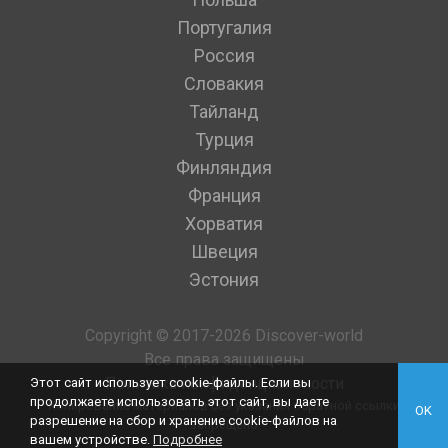
Португалия
Россия
Словакия
Тайланд
Турция
Финляндия
Франция
Хорватия
Швеция
Эстония
Copyright © 2017-2026 Discover-world
Все права защищены
Политика конфиденциальности
Этот сайт использует cookie-файлы. Если вы
продолжаете использовать этот сайт, вы даете
Копирование материалов без указания обратной ссылки
OK
разрешение на сбор и хранение cookie-файлов на
запрещено
вашем устройстве.
Подробнее