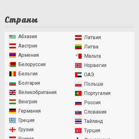
Страны
Абхазия
Латвия
Австрия
Литва
Армения
Мальта
Белоруссия
Норвегия
Бельгия
ОАЭ
Болгария
Польша
Великобритания
Португалия
Венгрия
Россия
Германия
Словакия
Греция
Тайланд
Грузия
Турция
Египет