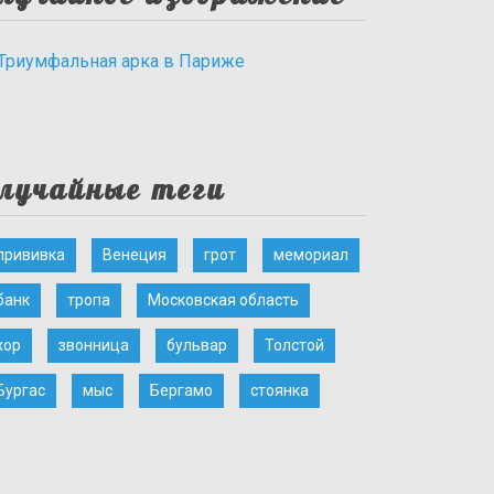
лучайные теги
прививка
Венеция
грот
мемориал
банк
тропа
Московская область
хор
звонница
бульвар
Толстой
Бургас
мыс
Бергамо
стоянка