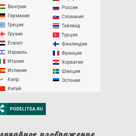
Венгрия
Россия
Германия
Словакия
Греция
Тайланд
Грузия
Турция
Египет
Финляндия
Израиль
Франция
Италия
Хорватия
Испания
Швеция
Кипр
Эстония
Китай
PODELITSA.RU
лучайное изображение