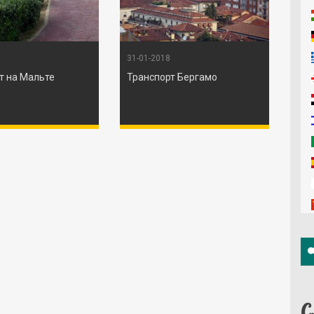
31-01-2018
т на Мальте
Транспорт Бергамо
С