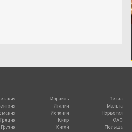
итания
Израиль
Литва
Венгрия
Италия
Мальта
рмания
Испания
Норвегия
Греция
Кипр
ОАЭ
Грузия
Китай
Польша