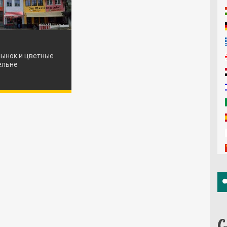
ынок и цветные
ельне
С