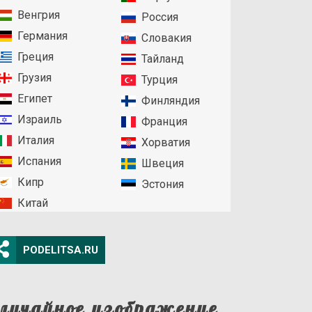
Венгрия
Россия
Германия
Словакия
Греция
Тайланд
Грузия
Турция
Египет
Финляндия
Израиль
Франция
Италия
Хорватия
Испания
Швеция
Кипр
Эстония
Китай
PODELITSA.RU
лучайное изображение