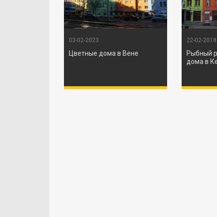
03-02-2023
22-02-2018
Цветные дома в Вене
Рыбный р
дома в К