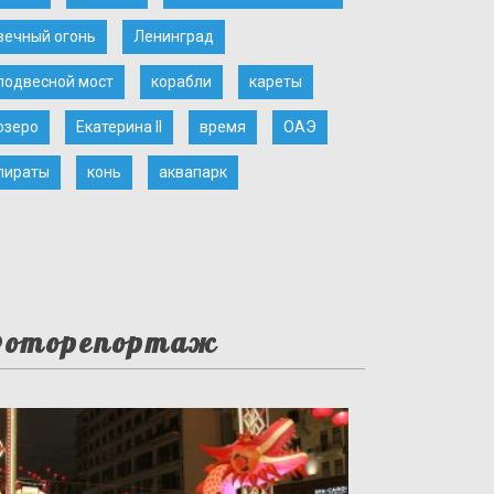
вечный огонь
Ленинград
подвесной мост
корабли
кареты
озеро
Екатерина II
время
ОАЭ
пираты
конь
аквапарк
оторепортаж