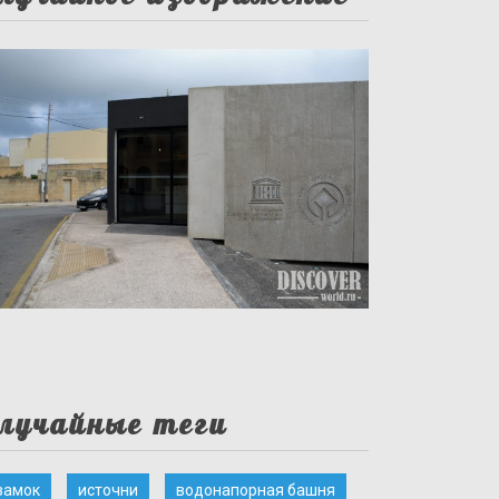
лучайные теги
замок
источни
водонапорная башня