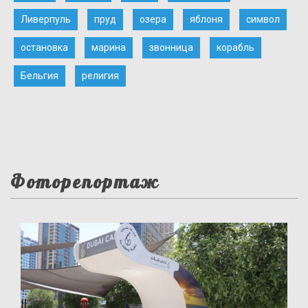
Ливерпуль
пруд
озера
яблоня
символ
остановка
марина
звонница
корабль
Бельгия
религия
Фоторепортаж