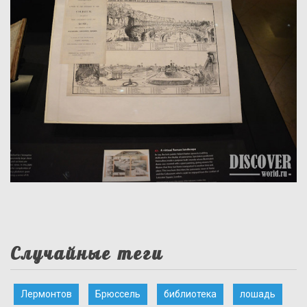
Случайные теги
Лермонтов
Брюссель
библиотека
лошадь