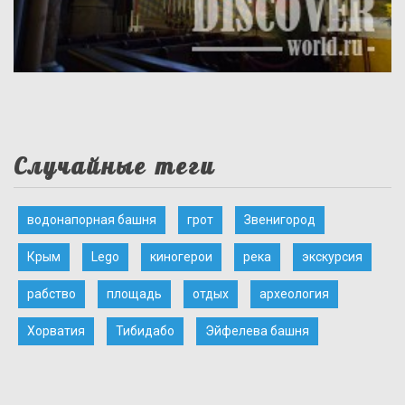
Случайные теги
водонапорная башня
грот
Звенигород
Крым
Lego
киногерои
река
экскурсия
рабство
площадь
отдых
археология
Хорватия
Тибидабо
Эйфелева башня