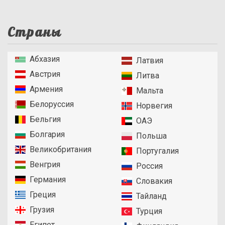
Страны
Абхазия
Латвия
Австрия
Литва
Армения
Мальта
Белоруссия
Норвегия
Бельгия
ОАЭ
Болгария
Польша
Великобритания
Португалия
Венгрия
Россия
Германия
Словакия
Греция
Тайланд
Грузия
Турция
Египет