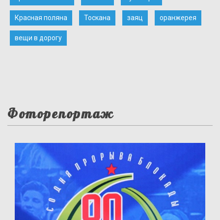
Красная поляна
Тоскана
заяц
оранжерея
вещи в дорогу
Фоторепортаж