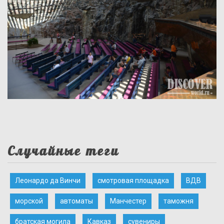
Случайные теги
Леонардо да Винчи
смотровая площадка
ВДВ
морской
автоматы
Манчестер
таможня
братская могила
Кавказ
сувениры