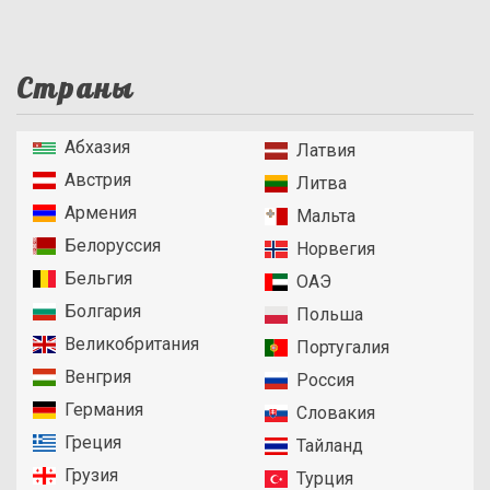
Страны
Абхазия
Латвия
Австрия
Литва
Армения
Мальта
Белоруссия
Норвегия
Бельгия
ОАЭ
Болгария
Польша
Великобритания
Португалия
Венгрия
Россия
Германия
Словакия
Греция
Тайланд
Грузия
Турция