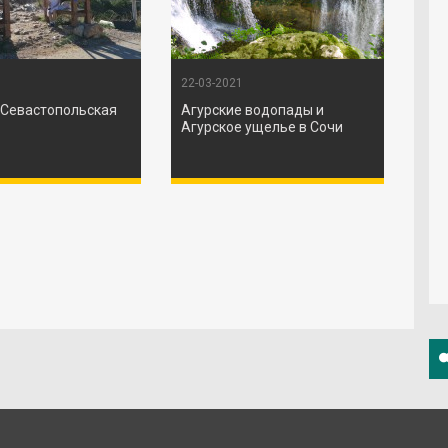
22-03-2021
Севастопольская
Агурские водопады и
Агурское ущелье в Сочи