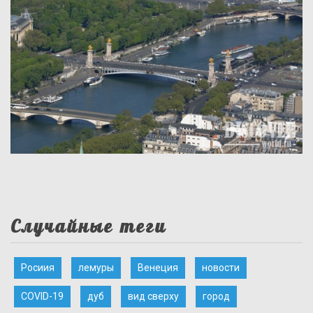
Случайные теги
Росиия
лемуры
Венеция
новости
COVID-19
дуб
вид сверху
город