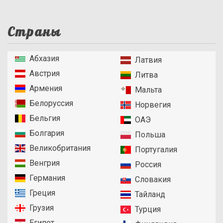
Страны
Абхазия
Латвия
Австрия
Литва
Армения
Мальта
Белоруссия
Норвегия
Бельгия
ОАЭ
Болгария
Польша
Великобритания
Португалия
Венгрия
Россия
Германия
Словакия
Греция
Тайланд
Грузия
Турция
Египет