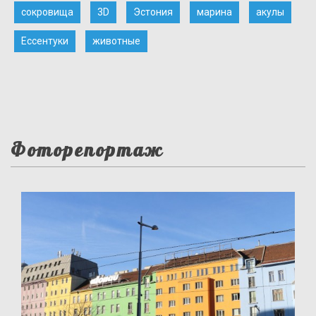
сокровища
3D
Эстония
марина
акулы
Ессентуки
животные
Фоторепортаж