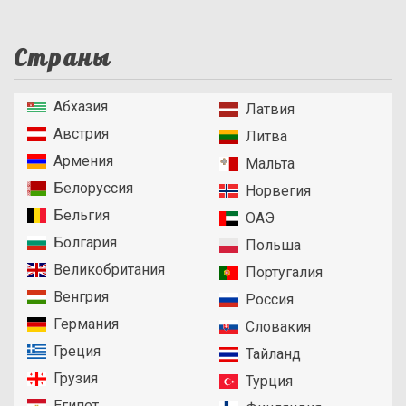
Страны
Абхазия
Латвия
Австрия
Литва
Армения
Мальта
Белоруссия
Норвегия
Бельгия
ОАЭ
Болгария
Польша
Великобритания
Португалия
Венгрия
Россия
Германия
Словакия
Греция
Тайланд
Грузия
Турция
Египет