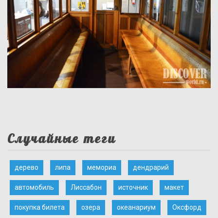
Случайные теги
дерево
липа
мемориа
дендрарий
автомобиль
Лиссабон
источник
макет
покупка билета
озера
океанариум
Оксфорд