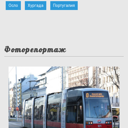
Осло
Хургада
Португалия
Фоторепортаж