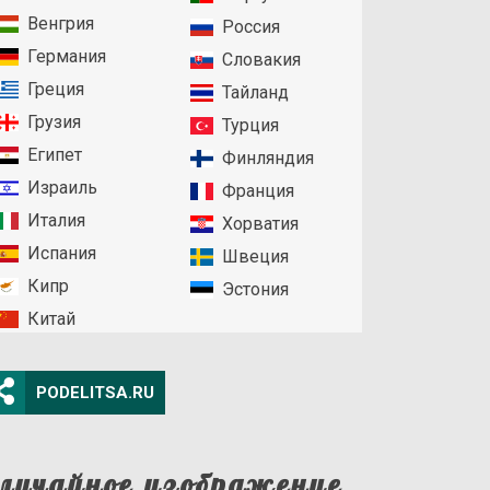
Венгрия
Россия
Германия
Словакия
Греция
Тайланд
Грузия
Турция
Египет
Финляндия
Израиль
Франция
Италия
Хорватия
Испания
Швеция
Кипр
Эстония
Китай
PODELITSA.RU
лучайное изображение