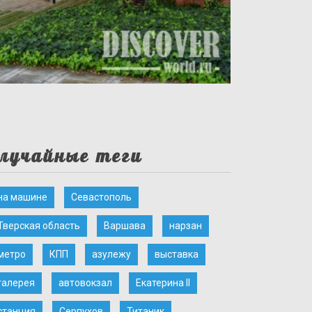
лучайные теги
на машине
Севастополь
Тверская область
Варшава
нарзан
метро
КПП
азулежу
выставка
галерея
автовокзал
Екатерина II
станция
Серпухов
Титаник