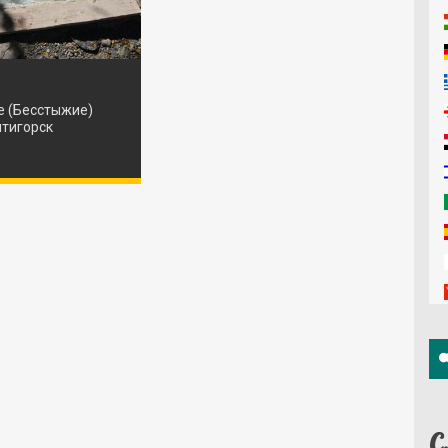
 (Бесстыжие)
ятигорск
С