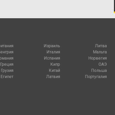
итания
Израиль
Литва
Венгрия
Италия
Мальта
рмания
Испания
Норвегия
Греция
Кипр
ОАЭ
Грузия
Китай
Польша
Египет
Латвия
Португалия