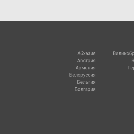
Абхазия
Великобр
Австрия
Армения
Ге
Белоруссия
Бельгия
Болгария