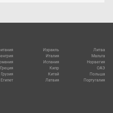
итания
Израиль
Литва
Венгрия
Италия
Мальта
рмания
Испания
Норвегия
Греция
Кипр
ОАЭ
Грузия
Китай
Польша
Египет
Латвия
Португалия