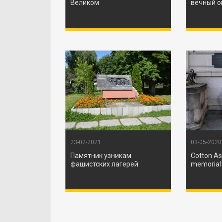
Великом
вечный о
23-02-2021
03-05-2020
Памятник узникам
Cotton As
фашистских лагерей
memorial