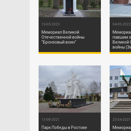
10-03-2023
04-05-2022
Мемориал Великой
Мемориа
Отечественной войны
павшим з
"Бронзовый воин"
Великой 
войны (З
13-08-2021
23-04-2021
Парк Победы в Ростове
Мемориа