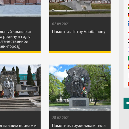
02-09-2021
льный комплекс
Памятник Петру Барбашову
а родину в годы
Отечественной
венигород)
25-02-2021
л павшим воинам и
Памятник труженикам тыла