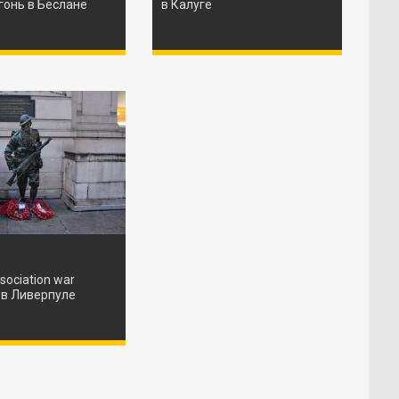
гонь в Беслане
в Калуге
sociation war
 в Ливерпуле