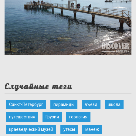
Случайные теги
Санкт-Петербург
пирамиды
въезд
школа
путешествия
Грузия
геология
краеведческий музей
утесы
манеж