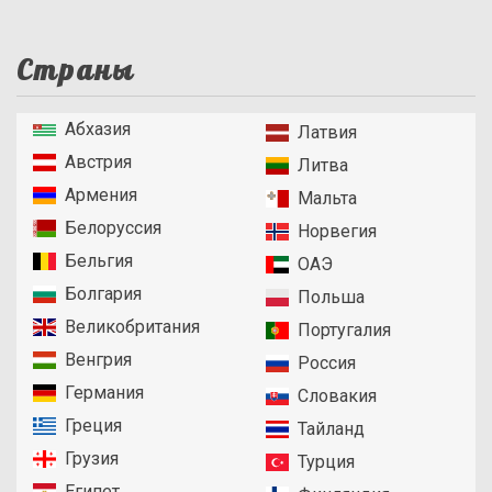
Страны
Абхазия
Латвия
Австрия
Литва
Армения
Мальта
Белоруссия
Норвегия
Бельгия
ОАЭ
Болгария
Польша
Великобритания
Португалия
Венгрия
Россия
Германия
Словакия
Греция
Тайланд
Грузия
Турция
Египет