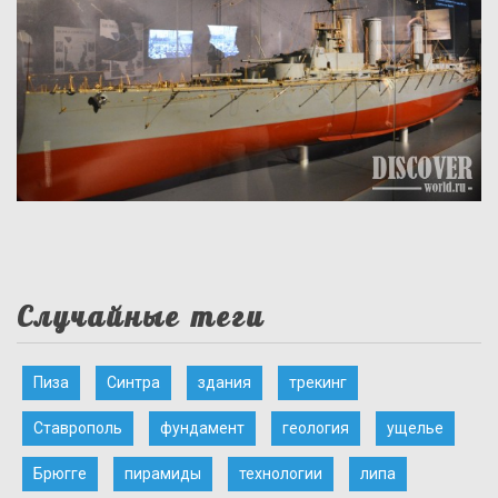
Случайные теги
Пиза
Синтра
здания
трекинг
Ставрополь
фундамент
геология
ущелье
Брюгге
пирамиды
технологии
липа