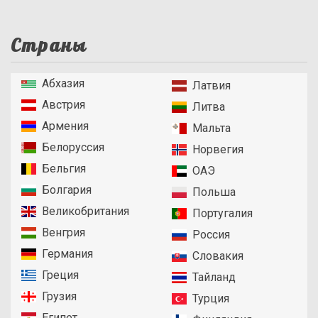
Страны
Абхазия
Латвия
Австрия
Литва
Армения
Мальта
Белоруссия
Норвегия
Бельгия
ОАЭ
Болгария
Польша
Великобритания
Португалия
Венгрия
Россия
Германия
Словакия
Греция
Тайланд
Грузия
Турция
Египет