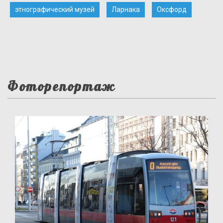
этнографический музей
Ларнака
Оксфорд
Фоторепортаж