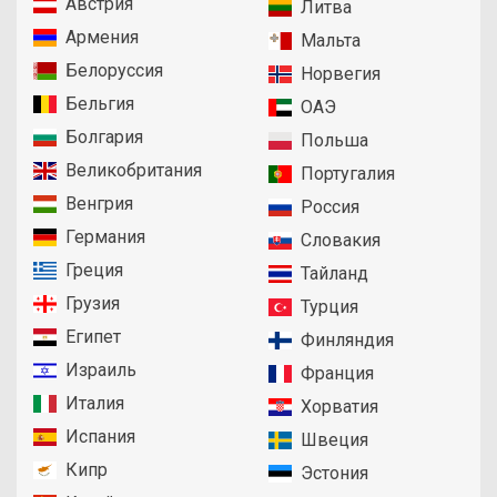
Австрия
Литва
Армения
Мальта
Белоруссия
Норвегия
Бельгия
ОАЭ
Болгария
Польша
Великобритания
Португалия
Венгрия
Россия
Германия
Словакия
Греция
Тайланд
Грузия
Турция
Египет
Финляндия
Израиль
Франция
Италия
Хорватия
Испания
Швеция
Кипр
Эстония