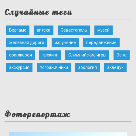
Случайные теги
Бергамо
аптека
Севастополь
музей
железная дорога
излучение
передвижение
оранжерея
трекинг
Олимпийские игры
Вена
экскурсия
пограничники
зоология
акведук
Фоторепортаж