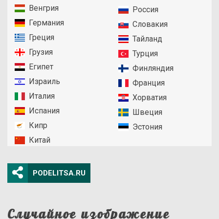
Венгрия
Россия
Германия
Словакия
Греция
Тайланд
Грузия
Турция
Египет
Финляндия
Израиль
Франция
Италия
Хорватия
Испания
Швеция
Кипр
Эстония
Китай
PODELITSA.RU
Случайное изображение