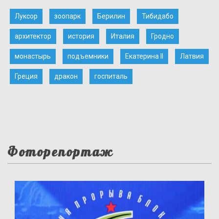
Луксор
зоопарк
Берилин
Тибидабо
архитектор
история
Италия
Гродно
монастырь
подъемники
Екатерина II
Латвия
Греция
дракон
госпиталь
Фоторепортаж