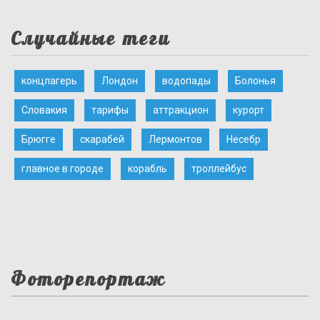
Случайные теги
концлагерь
Лондон
водопады
Болонья
Словакия
тарифы
аттракцион
курорт
Брюгге
скарабей
Лермонтов
Несебр
главное в городе
корабль
троллейбус
Фоторепортаж