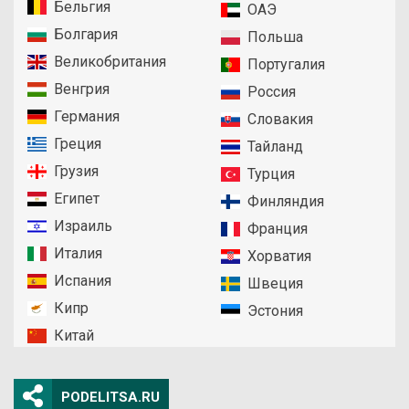
Бельгия
ОАЭ
Болгария
Польша
Великобритания
Португалия
Венгрия
Россия
Германия
Словакия
Греция
Тайланд
Грузия
Турция
Египет
Финляндия
Израиль
Франция
Италия
Хорватия
Испания
Швеция
Кипр
Эстония
Китай
PODELITSA.RU