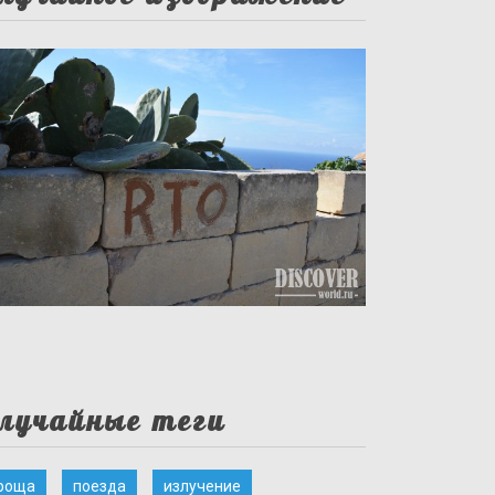
лучайные теги
роща
поезда
излучение