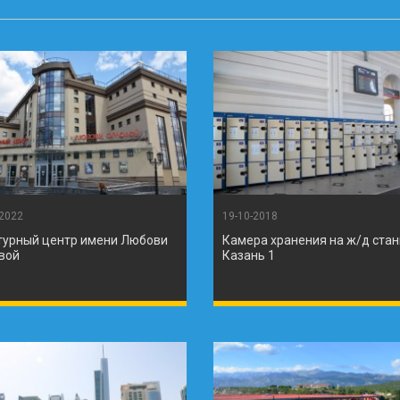
-2022
19-10-2018
турный центр имени Любови
Камера хранения на ж/д ста
вой
Казань 1