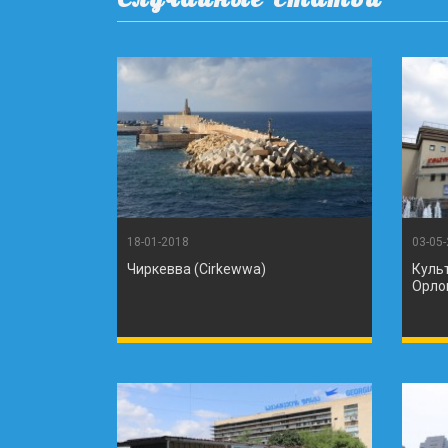
18-01-2018
03-05
Чиркевва (Cirkewwa)
Куль
Орло