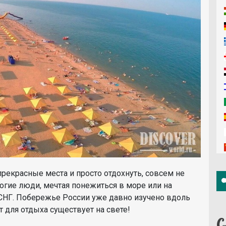
прекрасные места и просто отдохнуть, совсем не
ногие люди, мечтая понежиться в море или на
 СНГ. Побережье России уже давно изучено вдоль
 для отдыха существует на свете!
С