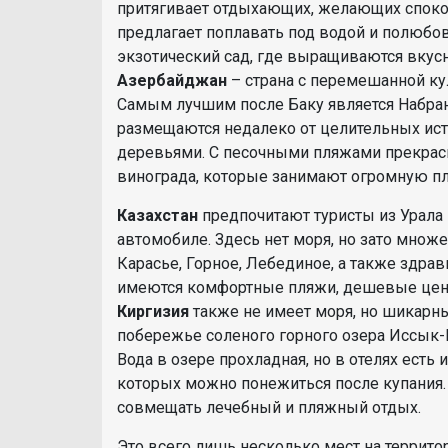
притягивает отдыхающих, желающих споко
предлагает поплавать под водой и полюбо
экзотический сад, где выращиваются вкус
Азербайджан
– страна с перемешанной ку
Самым лучшим после Баку является Набрани
размещаются недалеко от целительных ист
деревьями. С песочными пляжами прекрас
винограда, которые занимают огромную п
Казахстан
предпочитают туристы из Урала 
автомобиле. Здесь нет моря, но зато множ
Карасье, Горное, Лебединое, а также здрав
имеются комфортные пляжи, дешевые цены
Киргизия
также не имеет моря, но шикарны
побережье соленого горного озера Иссык-
Вода в озере прохладная, но в отелях есть
которых можно понежиться после купания
совмещать лечебный и пляжный отдых.
Это всего лишь несколько мест на террито