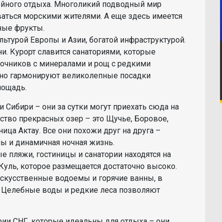
йного отдыха. Многоликий подводный мир
ваться морскими жителями. А еще здесь имеется
ные фрукты.
льтурой Европы и Азии, богатой инфраструктурой.
. Курорт славится санаториями, которые
очников с минералами и рощ с редкими
но гармонируют великолепные посадки
лощадь.
и Сибири – они за сутки могут приехать сюда на
ество прекрасных озер – это Щучье, Боровое,
ница Актау. Все они похожи друг на друга –
 и динамичная ночная жизнь.
е пляжи, гостиницы и санатории находятся на
Куль, которое размещается достаточно высоко.
 искусственные водоемы и горячие ванны, в
. Целебные воды и редкие леса позволяют
рии СНГ, которые идеальны для отдыха – они