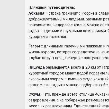
Пляжный путеводитель:
Абхазия
– страна граничит с Россией, сла
доброжелательными людьми, разными разв
пансионатов, недорогое жилье можно снять
отдыха с детьми и шумными компаниями.
курортами являются:
Гагры
с длинными галечными пляжами и г
жизнь курорта, которая сосредоточена на 
клубах целую ночь, вечерние прогулки пе
Пицунда
размещается всего в 20 км от Гаг
курортный городок манит водой поразитель
сказочным озером – именно сюда каждый 
экономного отдыха можно подбирать себе
Сухум
– это, прежде всего, столица Абхаз
оздоровления, а на побережье размещаетс
веселых развлечениям. Единственный недос