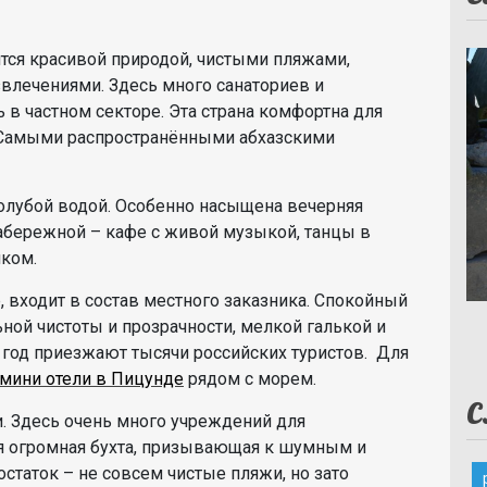
вится красивой природой, чистыми пляжами,
лечениями. Здесь много санаториев и
 в частном секторе. Эта страна комфортна для
 Самыми распространёнными абхазскими
олубой водой. Особенно насыщена вечерняя
набережной – кафе с живой музыкой, танцы в
шком.
р, входит в состав местного заказника. Спокойный
ной чистоты и прозрачности, мелкой галькой и
год приезжают тысячи российских туристов. Для
мини отели в Пицунде
рядом с морем.
С
ии. Здесь очень много учреждений для
я огромная бухта, призывающая к шумным и
таток – не совсем чистые пляжи, но зато