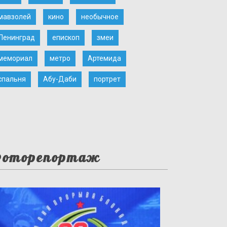
мавзолей
кино
необычное
Ленинград
епископ
змеи
мемориал
метро
Артемида
спальня
Абу-Даби
портрет
оторепортаж