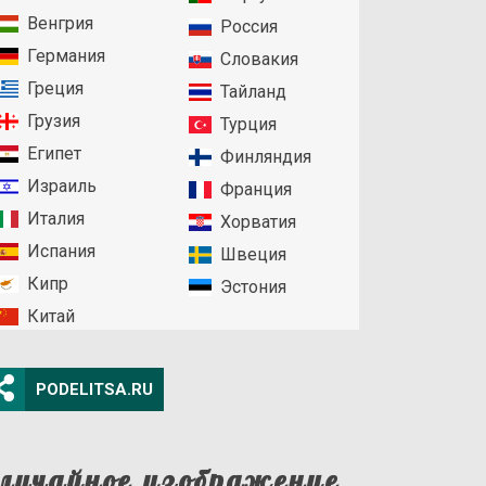
Венгрия
Россия
Германия
Словакия
Греция
Тайланд
Грузия
Турция
Египет
Финляндия
Израиль
Франция
Италия
Хорватия
Испания
Швеция
Кипр
Эстония
Китай
PODELITSA.RU
лучайное изображение