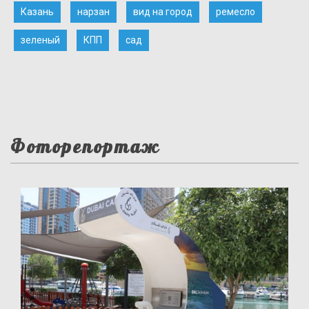
Казань
нарзан
вид на город
ремесло
зеленый
КПП
сад
Фоторепортаж