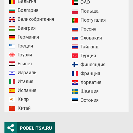
Бельгия
ОАЭ
Болгария
Польша
Великобритания
Португалия
Венгрия
Россия
Германия
Словакия
Греция
Тайланд
Грузия
Турция
Египет
Финляндия
Израиль
Франция
Италия
Хорватия
Испания
Швеция
Кипр
Эстония
Китай
PODELITSA.RU