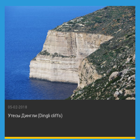
05-02-2018
Утесы Дингли (Dingli cliffs)