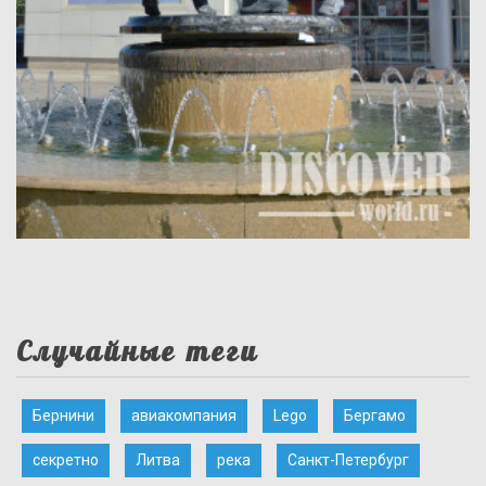
Случайные теги
Бернини
авиакомпания
Lego
Бергамо
секретно
Литва
река
Санкт-Петербург