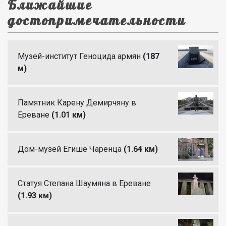
Ближайшие
достопримечательности
Музей-институт Геноцида армян
(187
м)
Памятник Карену Демирчяну в
Ереване
(1.01 км)
Дом-музей Егише Чаренца
(1.64 км)
Статуя Степана Шаумяна в Ереване
(1.93 км)