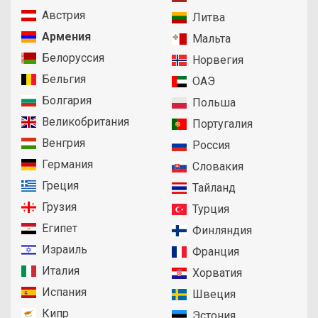
Австрия
Литва
Армения
Мальта
Белоруссия
Норвегия
Бельгия
ОАЭ
Болгария
Польша
Великобритания
Португалия
Венгрия
Россия
Германия
Словакия
Греция
Тайланд
Грузия
Турция
Египет
Финляндия
Израиль
Франция
Италия
Хорватия
Испания
Швеция
Кипр
Эстония