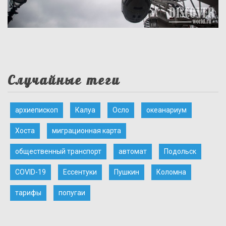
Случайные теги
архиепископ
Калуа
Осло
океанариум
Хоста
миграционная карта
общественный транспорт
автомат
Подольск
COVID-19
Ессентуки
Пушкин
Коломна
тарифы
попугаи