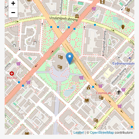
+
−
Leaflet
| ©
OpenStreetMap
contributors