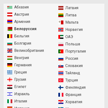
Абхазия
Латвия
Австрия
Литва
Армения
Мальта
Белоруссия
Норвегия
Бельгия
ОАЭ
Болгария
Польша
Великобритания
Португалия
Венгрия
Россия
Германия
Словакия
Греция
Тайланд
Грузия
Турция
Египет
Финляндия
Израиль
Франция
Италия
Хорватия