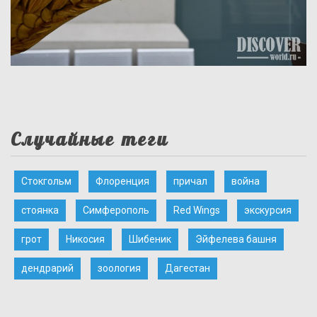
Случайные теги
Стокгольм
Флоренция
причал
война
стоянка
Симферополь
Red Wings
экскурсия
грот
Никосия
Шибеник
Эйфелева башня
дендрарий
зоология
Дагестан