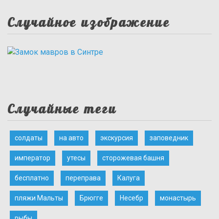
Случайное изображение
Случайные теги
солдаты
на авто
экскурсия
заповедник
император
утесы
сторожевая башня
бесплатно
переправа
Калуга
пляжи Мальты
Брюгге
Несебр
монастырь
рыбы