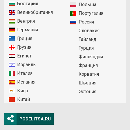
Болгария
Польша
Великобритания
Португалия
Венгрия
Россия
Германия
Словакия
Греция
Тайланд
Грузия
Турция
Египет
Финляндия
Израиль
Франция
Италия
Хорватия
Испания
Швеция
Кипр
Эстония
Китай
PODELITSA.RU