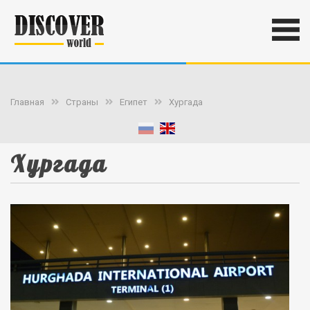
Главная
Страны
Египет
Хургада
Хургада