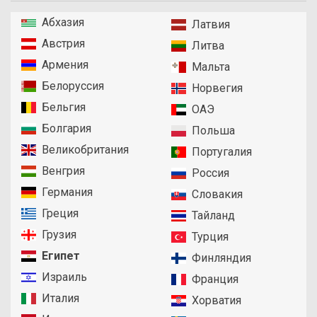
Абхазия
Латвия
Австрия
Литва
Армения
Мальта
Белоруссия
Норвегия
Бельгия
ОАЭ
Болгария
Польша
Великобритания
Португалия
Венгрия
Россия
Германия
Словакия
Греция
Тайланд
Грузия
Турция
Египет
Финляндия
Израиль
Франция
Италия
Хорватия