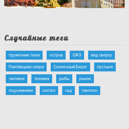
Случайные теги
труженник тыла
остров
ОАЭ
вид сверху
Плитвицкие озера
Солнечный Берег
пустыня
часовня
техника
рыбы
рынок
подъемники
костел
сад
пантеон