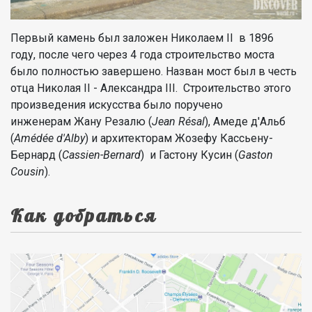
Первый камень был заложен Николаем II в 1896
году, после чего через 4 года строительство моста
было полностью завершено. Назван мост был в честь
отца Николая II - Александра III. Строительство этого
произведения искусства было поручено
инженерам Жану Резалю (
Jean Résal
), Амеде д'Альб
(
Amédée d'Alby
) и архитекторам Жозефу Кассьену-
Бернард (
Cassien-Bernard
) и Гастону Кусин (
Gaston
Cousin
).
Как добраться