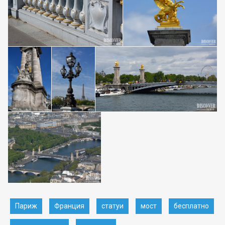
Париж
Франция
статуи
мост
бесплатно