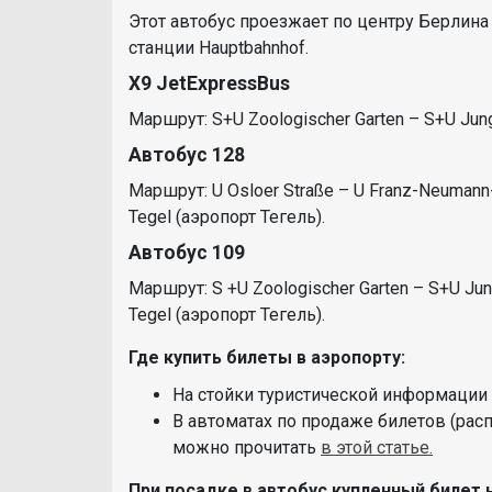
Этот автобус проезжает по центру Берлина
станции Hauptbahnhof.
X9 JetExpressBus
Маршрут: S+U Zoologischer Garten – S+U Jung
Автобус 128
Маршрут: U Osloer Straße – U Franz-Neumann-
Tegel (аэропорт Тегель).
Автобус 109
Маршрут: S +U Zoologischer Garten – S+U Jun
Tegel (аэропорт Тегель).
Где купить билеты в аэропорту:
На стойки туристической информации
В автоматах по продаже билетов (рас
можно прочитать
в этой статье.
При посадке в автобус купленный билет