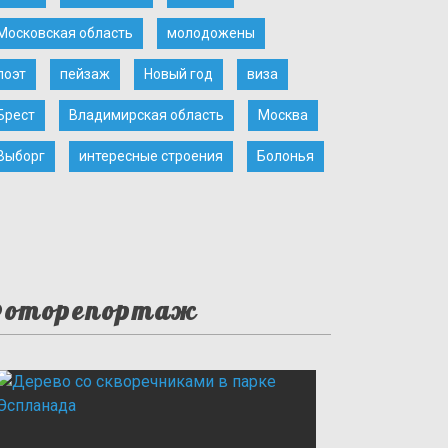
Московская область
молодожены
поэт
пейзаж
Новый год
виза
Брест
Владимирская область
Москва
Выборг
интересные строения
Болонья
оторепортаж