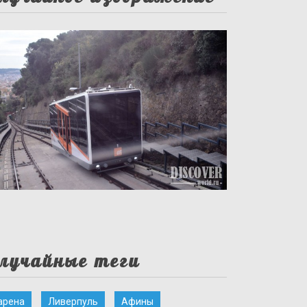
лучайные теги
арена
Ливерпуль
Афины