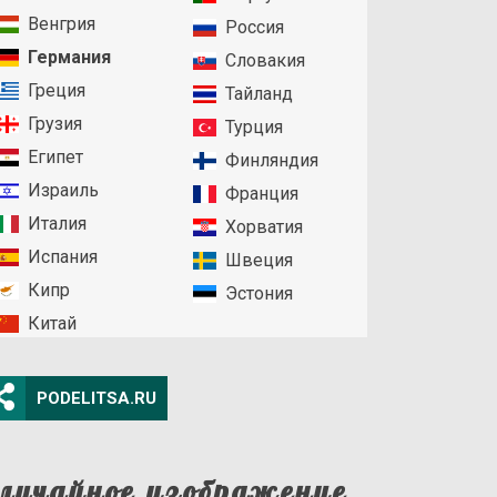
Венгрия
Россия
Германия
Словакия
Греция
Тайланд
Грузия
Турция
Египет
Финляндия
Израиль
Франция
Италия
Хорватия
Испания
Швеция
Кипр
Эстония
Китай
PODELITSA.RU
лучайное изображение