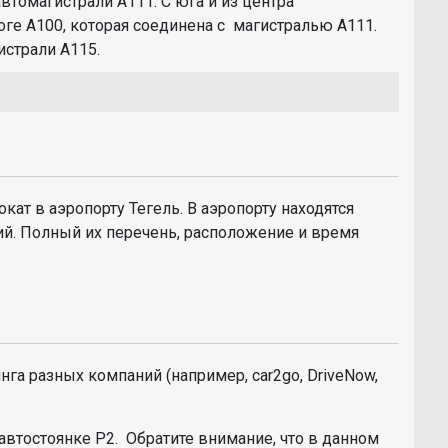
втомагистрали A111. С юга и из центра
ге A100, которая соединена с магистралью A111.
истрали A115.
ат в аэропорту Тегель. В аэропорту находятся
. Полный их перечень, расположение и время
а разных компаний (например, car2go, DriveNow,
автостоянке P2. Обратите внимание, что в данном