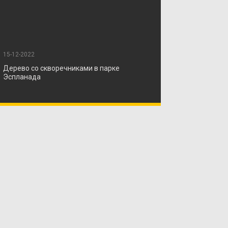
15-12-2022
Дерево со скворечниками в парке
Эспланада