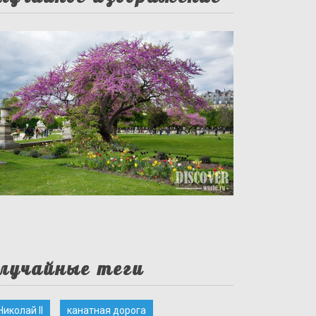
лучайные теги
Николай II
канатная дорога