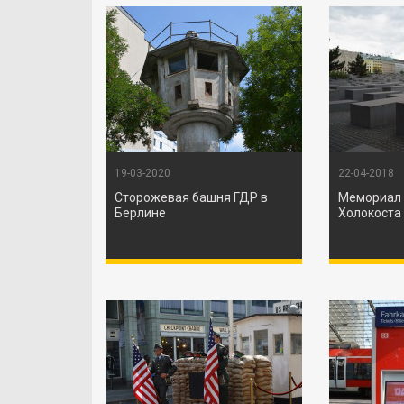
19-03-2020
22-04-2018
Сторожевая башня ГДР в
Мемориал
Берлине
Холокоста