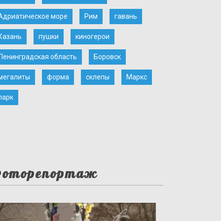
Адриатическое море
Рим
гавань
Казань
пушки
киногерои
Ленинградская область
Боровск
мегалиты
форма
склепы
Маркс
парк
оторепортаж