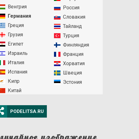
Венгрия
Россия
Германия
Словакия
Греция
Тайланд
Грузия
Турция
Египет
Финляндия
Израиль
Франция
Италия
Хорватия
Испания
Швеция
Кипр
Эстония
Китай
PODELITSA.RU
лучайное изображение