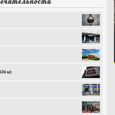
ечательности
636 м)