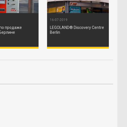
16-07-2019
по продаже
LEGOLAND® Discovery Centre
 Берлине
Berlin