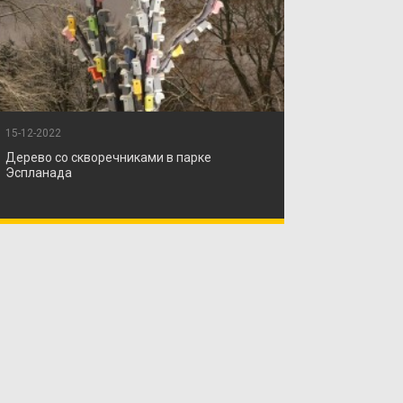
15-12-2022
Дерево со скворечниками в парке
Эспланада