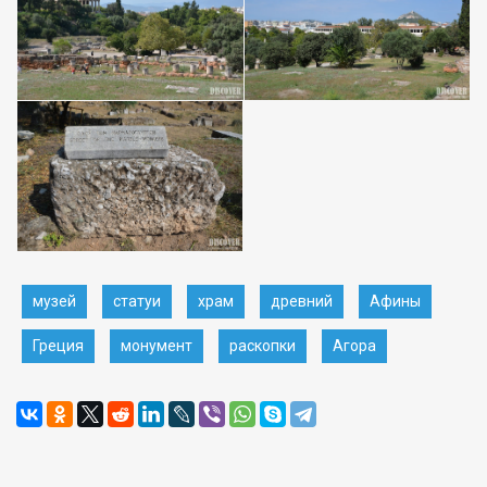
музей
статуи
храм
древний
Афины
Греция
монумент
раскопки
Агора