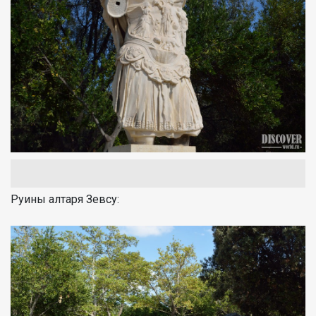
Руины алтаря Зевсу: