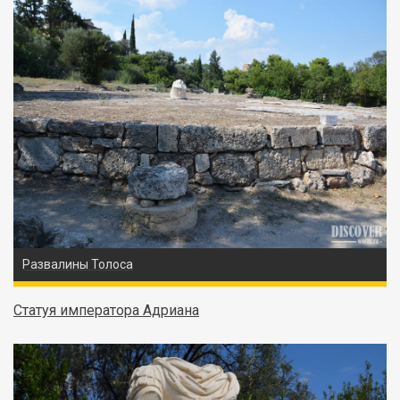
Развалины Толоса
Статуя императора Адриана